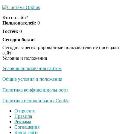
Ролик из Омска: вы
i
будете смеяться долго
Кто онлайн?
Пользователей:
0
Гостей:
0
Ржу не переставая, это
Сегодня были:
i
видео пересмотришь
Сегодня зарегистрированные пользователи не посещали
не раз
сайт
Условия и положения
Условия пользования сайтом
Скрытая камера на
i
пляже Крыма: Что
Общие условия и положения
люди вытворяют, когда
их не видят...
Политика конфиденциальности
Ролик длится
Политика использования Cookie
i
несколько секунд, а
О проекте
смеяться вы будете
Правила
долго
Реклама
Соглашения
Королева вагона
i
Карта сайта