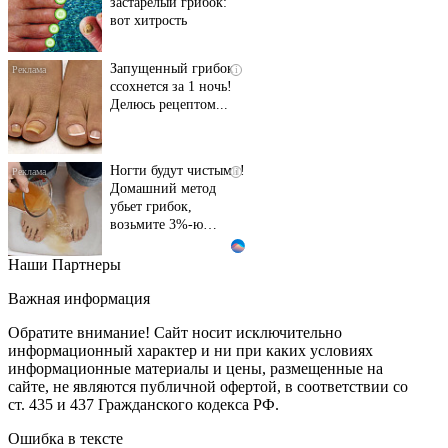
застарелый грибок:
вот хитрость
Запущенный грибок
i
ссохнется за 1 ночь!
Делюсь рецептом...
Ногти будут чистыми!
i
Домашний метод
убьет грибок,
возьмите 3%-ю…
Наши Партнеры
Этот танец невесты
i
оставит вас без слов!
Важная информация
Пересмотрела 10 раз
Обратите внимание! Сайт носит исключительно
информационный характер и ни при каких условиях
информационные материалы и цены, размещенные на
Ролик длится пару
i
сайте, не являются публичной офертой, в соответствии со
секунд, но вы будете в
ст. 435 и 437 Гражданского кодекса РФ.
шоке от увиденного
Ошибка в тексте