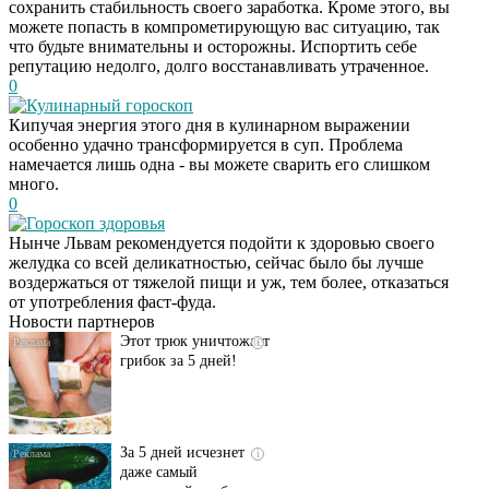
сохранить стабильность своего заработка. Кроме этого, вы
можете попасть в компрометирующую вас ситуацию, так
что будьте внимательны и осторожны. Испортить себе
репутацию недолго, долго восстанавливать утраченное.
0
Кулинарный гороскоп
Кипучая энергия этого дня в кулинарном выражении
особенно удачно трансформируется в суп. Проблема
намечается лишь одна - вы можете сварить его слишком
много.
0
Гороскоп здоровья
Даже самый
i
Нынче Львам рекомендуется подойти к здоровью своего
запущенный грибок
желудка со всей деликатностью, сейчас было бы лучше
исчезнет с корнем,
воздержаться от тяжелой пищи и уж, тем более, отказаться
если перед сном…
от употребления фаст-фуда.
Новости партнеров
Этот трюк уничтожает
i
грибок за 5 дней!
За 5 дней исчезнет
i
даже самый