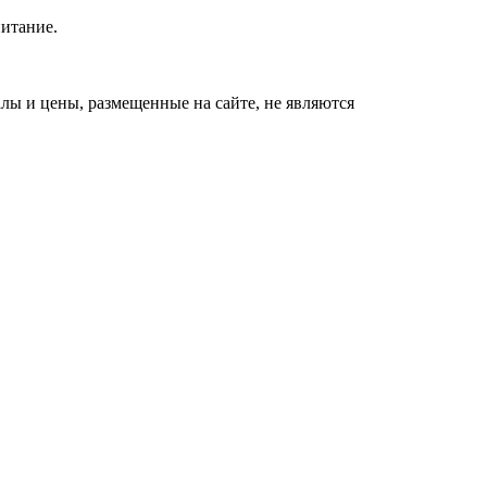
питание.
Экс-бойфренд дочери
i
Борисовой душил ее
ы и цены, размещенные на сайте, не являются
из-за макарон