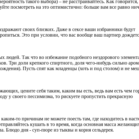
вероятность такого выбора) – не расстраивайтесь. Как говорится,
уйте посмотреть на это оптимистично: больше вам все равно нич
аздражают своих близких. Даже в сексе ваши избранники будут
ропиться. Это при условии, что вас вообще ваш партнер дождется
ых людей. Так что во избежание подобного нездорового элемента
ов. Три доли крепкого спиртного, доля чего-нибудь сильно аром
ождения). Пусть спят как младенцы (хоть и под столом) и не ме
ющих, цените себя таким, каким вы есть, ведь вам есть чем го
воду у своего пессимизма, то рискуете пропустить прекрасную
о каким-то причинам не можете поесть там, где находитесь в нас
тправляйтесь кушать в то время, когда основная масса желающи
а. Блюдо дня - суп-пюре из тыквы и корня сельдерея.