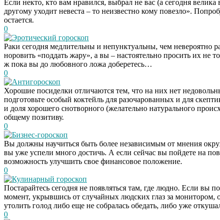
Если некто, кто вам нравился, выбрал не вас (а сегодня велика 
другому уходит невеста – то неизвестно кому повезло». Попроб
остается.
0
Эротический гороскоп
Раки сегодня медлительны и непунктуальны, чем невероятно р
норовить «поддать жару», а вы – настоятельно просить их не то
ж пока вы до любовного ложа доберетесь…
0
Антигороскоп
Хорошие посиделки отличаются тем, что на них нет недовольн
подготовьте особый коктейль для разочарованных и для скептик
и доля хорошего снотворного (желательно натурального происх
общему позитиву.
0
Бизнес-гороскоп
Вы должны научиться быть более независимым от мнения окружа
вы уже успели много достичь. А если сейчас вы пойдете на по
возможность улучшить свое финансовое положение.
0
Кулинарный гороскоп
Постарайтесь сегодня не появляться там, где людно. Если вы п
момент, укрывшись от случайных людских глаз за монитором, о
утолить голод либо еще не собралась обедать, либо уже откушал
0