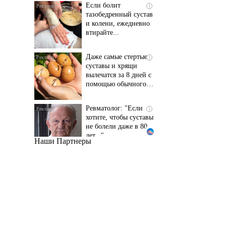
и колени, ежедневно
втирайте...
Даже самые стертые
i
суставы и хрящи
вылечатся за 8 дней с
помощью обычного…
Ревматолог: "Если
i
хотите, чтобы суставы
не болели даже в 80
лет..."
Наши Партнеры
Даже самый
i
запущенный грибок
исчезнет с корнем,
если перед сном…
Этот трюк уничтожает
i
грибок за 5 дней!