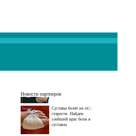
Если болят
i
тазобедренный сустав
и колени, немедленно
исключите...
Новости партнеров
Суставы болят не от
i
старости. Найден
злейший враг боли в
суставах
Если болит
i
тазобедренный сустав