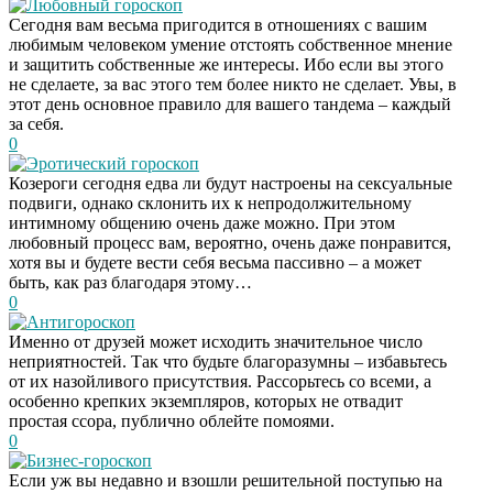
Любовный гороскоп
Сегодня вам весьма пригодится в отношениях с вашим
любимым человеком умение отстоять собственное мнение
и защитить собственные же интересы. Ибо если вы этого
не сделаете, за вас этого тем более никто не сделает. Увы, в
этот день основное правило для вашего тандема – каждый
за себя.
0
Эротический гороскоп
Козероги сегодня едва ли будут настроены на сексуальные
подвиги, однако склонить их к непродолжительному
интимному общению очень даже можно. При этом
любовный процесс вам, вероятно, очень даже понравится,
хотя вы и будете вести себя весьма пассивно – а может
быть, как раз благодаря этому…
0
Антигороскоп
Именно от друзей может исходить значительное число
неприятностей. Так что будьте благоразумны – избавьтесь
от их назойливого присутствия. Рассорьтесь со всеми, а
особенно крепких экземпляров, которых не отвадит
простая ссора, публично облейте помоями.
0
Бизнес-гороскоп
Если уж вы недавно и взошли решительной поступью на