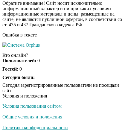
Обратите внимание! Сайт носит исключительно
информационный характер и ни при каких условиях
информационные материалы и цены, размещенные на
Ролик длится пару
i
сайте, не являются публичной офертой, в соответствии со
секунд, но вы будете в
ст. 435 и 437 Гражданского кодекса РФ.
шоке от увиденного
Ошибка в тексте
Ролик из Омска: вы
i
будете смеяться долго
Кто онлайн?
Пользователей:
0
Гостей:
0
Ржу не переставая, это
Сегодня были:
i
видео пересмотришь
Сегодня зарегистрированные пользователи не посещали
не раз
сайт
Условия и положения
Условия пользования сайтом
Скрытая камера на
i
пляже Крыма: Что
Общие условия и положения
люди вытворяют, когда
их не видят...
Политика конфиденциальности