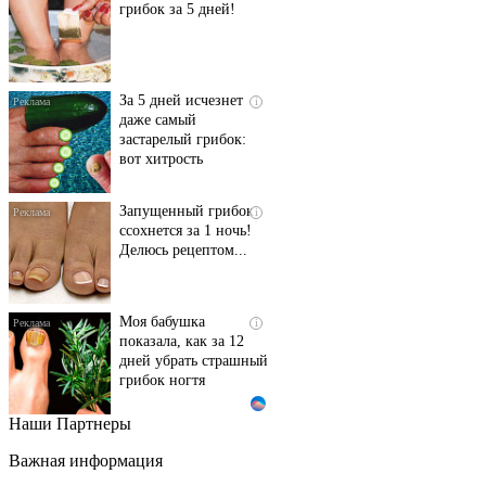
грибок за 5 дней!
За 5 дней исчезнет
i
даже самый
застарелый грибок:
вот хитрость
Запущенный грибок
i
ссохнется за 1 ночь!
Делюсь рецептом...
Моя бабушка
i
показала, как за 12
дней убрать страшный
грибок ногтя
Наши Партнеры
Этот танец невесты
i
оставит вас без слов!
Важная информация
Пересмотрела 10 раз