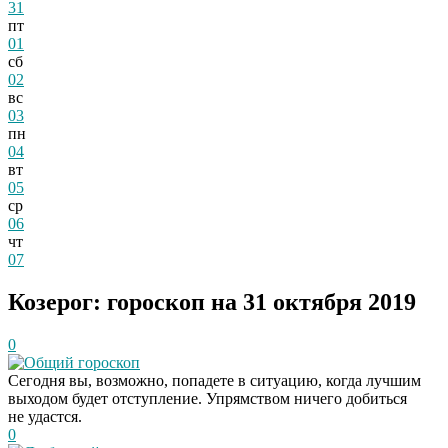
31
пт
01
сб
02
вс
03
пн
04
вт
05
ср
06
чт
07
Козерог: гороскоп на 31 октября 2019
0
Общий гороскоп
Сегодня вы, возможно, попадете в ситуацию, когда лучшим
выходом будет отступление. Упрямством ничего добиться
не удастся.
0