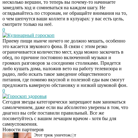
несколько вершин, то теперь вы почему-то начинаете
замедлять ход и сомневаться на каждом шагу. Не
оглядывайтесь по сторонам, не обращайте внимания на то,
о чем шепчутся ваши коллеги в кулуарах: у вас есть цель,
смотрите только на неё.
0
Кулинарный гороскоп
Приему пищи нынче ничего не должно мешать, особенно
это касается звукового фона. В связи с этим резко
ограничивается количество мест, куда можно заскочить в
обед, по причине постоянно включенной музыки и
громких разговоров за соседними столиками. Придется
либо кушать дома, наложив вето на работу телевизора и
радио, либо искать такое заведение общественного
питания, где помимо вкусной и полезной еды вам смогут
предложить камерную обстановку и низкий шумовой фон.
0
Гороскоп здоровья
Сегодня звезды категорически запрещают вам заниматься
Даже самый
i
самолечением, даже если вы абсолютно уверены в том, что
запущенный грибок
диагноз вы себе поставили правильный. Все же
исчезнет с корнем,
посоветуйтесь с вашим лечащим врачом - хотя бы для
если перед сном…
самоуспокоения.
Новости партнеров
Этот трюк уничтожает
i