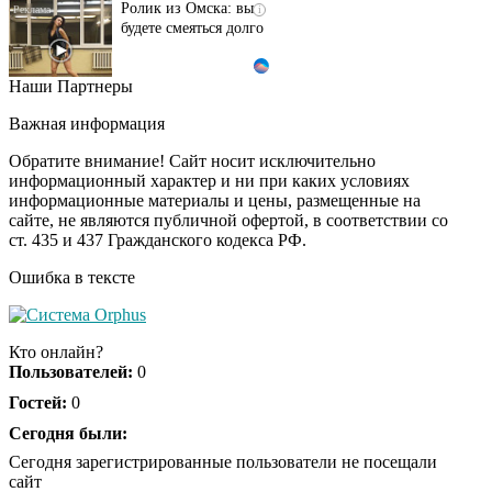
будете смеяться долго
Наши Партнеры
Ржу не переставая, это
i
видео пересмотришь
Важная информация
не раз
Обратите внимание! Сайт носит исключительно
информационный характер и ни при каких условиях
информационные материалы и цены, размещенные на
Ролик длится пару
i
сайте, не являются публичной офертой, в соответствии со
секунд, но вы будете в
ст. 435 и 437 Гражданского кодекса РФ.
шоке от увиденного
Ошибка в тексте
Взломали Telegram
i
Собчак - вот что
Кто онлайн?
нашлось в переписках
Пользователей:
0
Гостей:
0
Почему в школе
Сегодня были:
i
Загитовой стоимостью
Сегодня зарегистрированные пользователи не посещали
больше миллиарда
сайт
некому тренировать