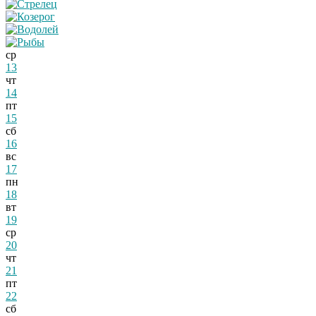
ср
13
чт
14
пт
15
сб
16
вс
17
пн
18
вт
19
ср
20
чт
21
пт
22
сб