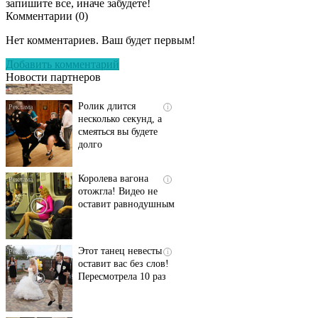
запишите все, иначе забудете!
Комментарии (
0
)
Скрытая камера на
i
пляже Крыма: Что
Нет комментариев. Ваш будет первым!
люди вытворяют, когда
их не видят...
Добавить комментарий
Новости партнеров
Ролик длится
i
несколько секунд, а
смеяться вы будете
долго
Королева вагона
i
отожгла! Видео не
оставит равнодушным
Этот танец невесты
i
оставит вас без слов!
Пересмотрела 10 раз
Ролик из Омска: вы
i