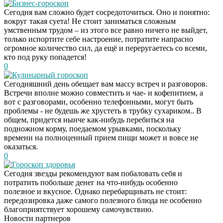
Бизнес-гороскоп
Сегодня вам сложно будет сосредоточиться. Оно и понятно:
вокруг такая суета! Не стоит заниматься сложным
умственным трудом – из этого все равно ничего не выйдет,
только испортите себе настроение, потратите напрасно
огромное количество сил, да ещё и переругаетесь со всеми,
кто под руку попадется!
0
Кулинарный гороскоп
Сегодняшний день обещает вам массу встреч и разговоров.
Встречи вполне можно совместить и чае- и кофепитием, а
вот с разговорами, особенно телефонными, могут быть
проблемы - не будешь же хрустеть в трубку сухариком.. В
общем, придется нынче как-нибудь перебиться на
подножном корму, поедаемом урывками, поскольку
времени на полноценный прием пищи может и вовсе не
оказаться.
0
Гороскоп здоровья
Сегодня звезды рекомендуют вам побаловать себя и
Даже самый
i
потратить побольше денег на что-нибудь особенно
запущенный грибок
полезное и вкусное. Однако перебарщивать не стоит:
исчезнет с корнем,
передозировка даже самого полезного блюда не особенно
если перед сном…
благоприятствует хорошему самочувствию.
Новости партнеров