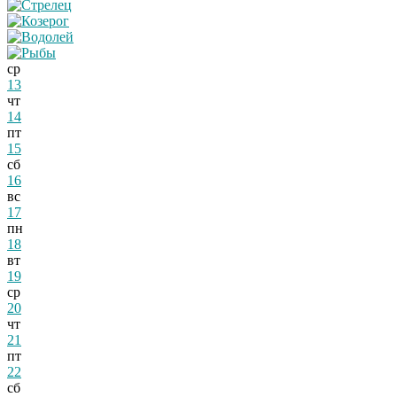
ср
13
чт
14
пт
15
сб
16
вс
17
пн
18
вт
19
ср
20
чт
21
пт
22
сб