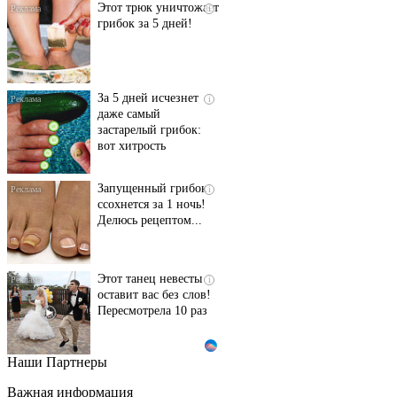
Этот трюк уничтожает
i
грибок за 5 дней!
За 5 дней исчезнет
i
даже самый
застарелый грибок:
вот хитрость
Запущенный грибок
i
ссохнется за 1 ночь!
Делюсь рецептом...
Этот танец невесты
i
оставит вас без слов!
Пересмотрела 10 раз
Наши Партнеры
Ролик длится пару
i
секунд, но вы будете в
Важная информация