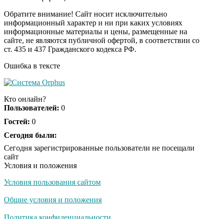
шоке от увиденного
Обратите внимание! Сайт носит исключительно
информационный характер и ни при каких условиях
информационные материалы и цены, размещенные на
Ролик из Омска: вы
i
сайте, не являются публичной офертой, в соответствии со
будете смеяться долго
ст. 435 и 437 Гражданского кодекса РФ.
Ошибка в тексте
Ржу не переставая, это
i
видео пересмотришь
Кто онлайн?
не раз
Пользователей:
0
Гостей:
0
Скрытая камера на
Сегодня были:
i
пляже Крыма: Что
Сегодня зарегистрированные пользователи не посещали
люди вытворяют, когда
сайт
их не видят...
Условия и положения
Условия пользования сайтом
Ролик длится
i
несколько секунд, а
Общие условия и положения
смеяться вы будете
долго
Политика конфиденциальности