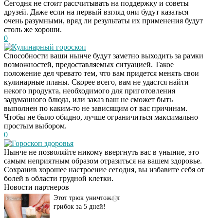
Сегодня не стоит рассчитывать на поддержку и советы
друзей. Даже если на первый взгляд они будут казаться
очень разумными, вряд ли результаты их применения будут
столь же хороши.
0
Кулинарный гороскоп
Способности ваши нынче будут заметно выходить за рамки
возможностей, предоставляемых ситуацией. Такое
положение дел чревато тем, что вам придется менять свои
кулинарные планы. Скорее всего, вам не удастся найти
некого продукта, необходимого для приготовления
задуманного блюда, или заказ ваш не сможет быть
выполнен по каким-то не зависящим от вас причинам.
Чтобы не было обидно, лучше ограничиться максимально
простым выбором.
0
Гороскоп здоровья
Даже самый
i
Нынче не позволяйте никому ввергнуть вас в уныние, это
запущенный грибок
самым неприятным образом отразиться на вашем здоровье.
исчезнет с корнем,
Сохранив хорошее настроение сегодня, вы избавите себя от
если перед сном…
болей в области грудной клетки.
Новости партнеров
Этот трюк уничтожает
i
грибок за 5 дней!