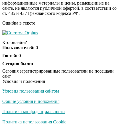
информационные материалы и цены, размещенные на
Скрытая камера на
i
сайте, не являются публичной офертой, в соответствии со
пляже Крыма: Что
ст. 435 и 437 Гражданского кодекса РФ.
люди вытворяют, когда
их не видят...
Ошибка в тексте
Ролик длится
i
несколько секунд, а
Кто онлайн?
смеяться вы будете
Пользователей:
0
долго
Гостей:
0
Королева вагона
Сегодня были:
i
отожгла! Видео не
Сегодня зарегистрированные пользователи не посещали
оставит равнодушным
сайт
Условия и положения
Условия пользования сайтом
США — Южной
i
Корее: «Верни мне
Общие условия и положения
всё, что я подарил —
Patriot и THAAD»
Политика конфиденциальности
Политика использования Cookie