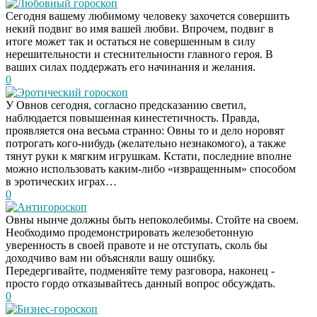
Любовный гороскоп
Сегодня вашему любимому человеку захочется совершить
некий подвиг во имя вашей любви. Впрочем, подвиг в
итоге может так и остаться не совершенным в силу
нерешительности и стеснительности главного героя. В
ваших силах поддержать его начинания и желания.
0
Эротический гороскоп
У Овнов сегодня, согласно предсказанию светил,
наблюдается повышенная кинестетичность. Правда,
проявляется она весьма странно: Овны то и дело норовят
потрогать кого-нибудь (желательно незнакомого), а также
тянут руки к мягким игрушкам. Кстати, последние вполне
можно использовать каким-либо «извращенным» способом
в эротических играх…
0
Антигороскоп
Овны нынче должны быть непоколебимы. Стойте на своем.
Необходимо продемонстрировать железобетонную
уверенность в своей правоте и не отступать, сколь бы
доходчиво вам ни объясняли вашу ошибку.
Передергивайте, подменяйте тему разговора, наконец -
просто гордо отказывайтесь данный вопрос обсуждать.
0
Бизнес-гороскоп