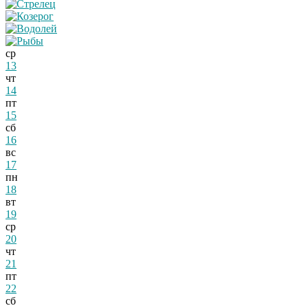
ср
13
чт
14
пт
15
сб
16
вс
17
пн
18
вт
19
ср
20
чт
21
пт
22
сб