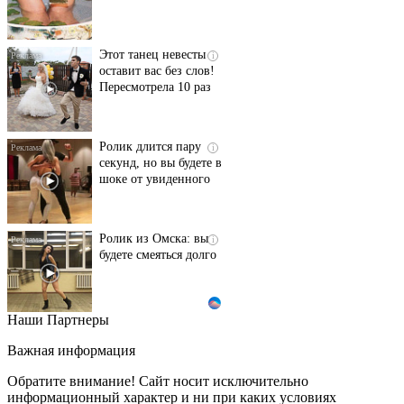
Этот танец невесты
i
оставит вас без слов!
Пересмотрела 10 раз
Ролик длится пару
i
секунд, но вы будете в
шоке от увиденного
Ролик из Омска: вы
i
будете смеяться долго
Наши Партнеры
Ржу не переставая, это
i
видео пересмотришь
Важная информация
не раз
Обратите внимание! Сайт носит исключительно
информационный характер и ни при каких условиях