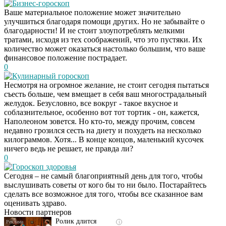
Бизнес-гороскоп
Ваше материальное положение может значительно
улучшиться благодаря помощи других. Но не забывайте о
благодарности! И не стоит злоупотреблять мелкими
тратами, исходя из тех соображений, что это пустяки. Их
количество может оказаться настолько большим, что ваше
финансовое положение пострадает.
0
Кулинарный гороскоп
Несмотря на огромное желание, не стоит сегодня пытаться
съесть больше, чем вмещает в себя ваш многострадальный
желудок. Безусловно, все вокруг - такое вкусное и
соблазнительное, особенно вот тот тортик - он, кажется,
Наполеоном зовется. Но кто-то, между прочим, совсем
недавно грозился сесть на диету и похудеть на несколько
килограммов. Хотя... В конце концов, маленький кусочек
ничего ведь не решает, не правда ли?
0
Гороскоп здоровья
Скрытая камера на
i
Сегодня – не самый благоприятный день для того, чтобы
пляже Крыма: Что
выслушивать советы от кого бы то ни было. Постарайтесь
люди вытворяют, когда
сделать все возможное для того, чтобы все сказанное вам
их не видят...
оценивать здраво.
Новости партнеров
Ролик длится
i