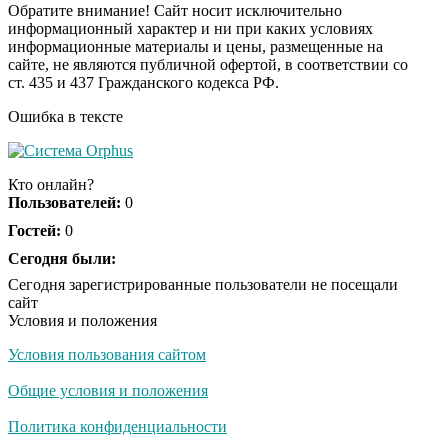
Обратите внимание! Сайт носит исключительно
информационный характер и ни при каких условиях
информационные материалы и цены, размещенные на
Ролик из Омска: вы
i
сайте, не являются публичной офертой, в соответствии со
будете смеяться долго
ст. 435 и 437 Гражданского кодекса РФ.
Ошибка в тексте
Ролик длится пару
i
секунд, но вы будете в
Кто онлайн?
шоке от увиденного
Пользователей:
0
Гостей:
0
Королева вагона
Сегодня были:
i
отожгла! Видео не
Сегодня зарегистрированные пользователи не посещали
оставит равнодушным
сайт
Условия и положения
Условия пользования сайтом
Общие условия и положения
Политика конфиденциальности