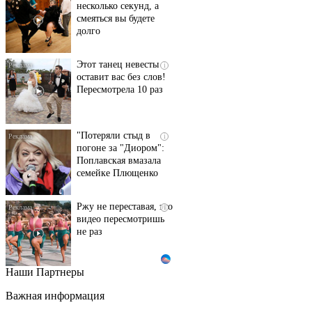
несколько секунд, а
смеяться вы будете
долго
Этот танец невесты
i
оставит вас без слов!
Пересмотрела 10 раз
"Потеряли стыд в
i
погоне за "Диором":
Поплавская вмазала
семейке Плющенко
Ржу не переставая, это
i
видео пересмотришь
не раз
Наши Партнеры
Публичный удар
i
Зеленскому от Кличко:
Важная информация
это настоящий вызов