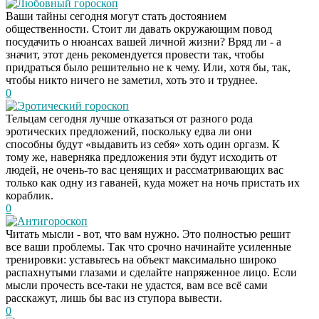
Любовный гороскоп
Ваши тайны сегодня могут стать достоянием
общественности. Стоит ли давать окружающим повод
посудачить о нюансах вашей личной жизни? Вряд ли - а
значит, этот день рекомендуется провести так, чтобы
придраться было решительно не к чему. Или, хотя бы, так,
чтобы никто ничего не заметил, хоть это и труднее.
0
Эротический гороскоп
Тельцам сегодня лучше отказаться от разного рода
эротических предложений, поскольку едва ли они
способны будут «выдавить из себя» хоть один оргазм. К
тому же, наверняка предложения эти будут исходить от
людей, не очень-то вас ценящих и рассматривающих вас
только как одну из гаваней, куда может на ночь пристать их
кораблик.
0
Антигороскоп
Читать мысли - вот, что вам нужно. Это полностью решит
все ваши проблемы. Так что срочно начинайте усиленные
тренировки: уставьтесь на объект максимально широко
распахнутыми глазами и сделайте напряженное лицо. Если
мысли прочесть все-таки не удастся, вам все всё сами
расскажут, лишь бы вас из ступора вывести.
0