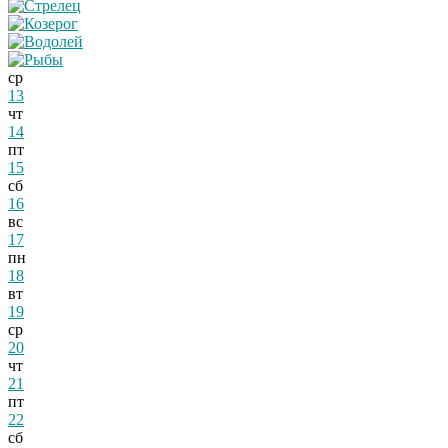
ср
13
чт
14
пт
15
сб
16
вс
17
пн
18
вт
19
ср
20
чт
21
пт
22
сб