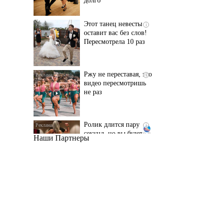
Пересмотрела 10 раз
Ржу не переставая, это
i
видео пересмотришь
не раз
Ролик длится пару
i
секунд, но вы будете в
шоке от увиденного
Наши Партнеры
Ролик из Омска: вы
i
будете смеяться долго
Королева вагона
i
отожгла! Видео не
оставит равнодушным