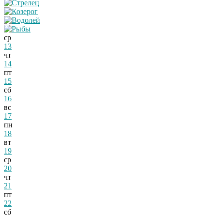
ср
13
чт
14
пт
15
сб
16
вс
17
пн
18
вт
19
ср
20
чт
21
пт
22
сб