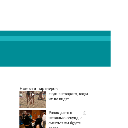
Скрытая камера на
i
пляже Крыма: Что
люди вытворяют, когда
их не видят...
Новости партнеров
Ролик длится
i
несколько секунд, а
смеяться вы будете
долго
Этот танец невесты
i
оставит вас без слов!