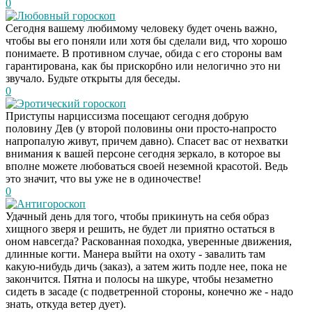
0
Любовный гороскоп
Сегодня вашему любимому человеку будет очень важно,
чтобы вы его поняли или хотя бы сделали вид, что хорошо
понимаете. В противном случае, обида с его стороны вам
гарантирована, как бы прискорбно или нелогично это ни
звучало. Будьте открыты для беседы.
0
Эротический гороскоп
Приступы нарциссизма посещают сегодня добрую
половину Дев (у второй половины они просто-напросто
напропалую живут, причем давно). Спасет вас от нехватки
внимания к вашей персоне сегодня зеркало, в которое вы
вполне можете любоваться своей неземной красотой. Ведь
это значит, что вы уже не в одиночестве!
0
Антигороскоп
Удачный день для того, чтобы прикинуть на себя образ
хищного зверя и решить, не будет ли приятно остаться в
оном навсегда? Раскованная походка, уверенные движения,
длинные когти. Манера выйти на охоту - завалить там
какую-нибудь дичь (заказ), а затем жить подле нее, пока не
закончится. Пятна и полосы на шкуре, чтобы незаметно
сидеть в засаде (с подветренной стороны, конечно же - надо
знать, откуда ветер дует).