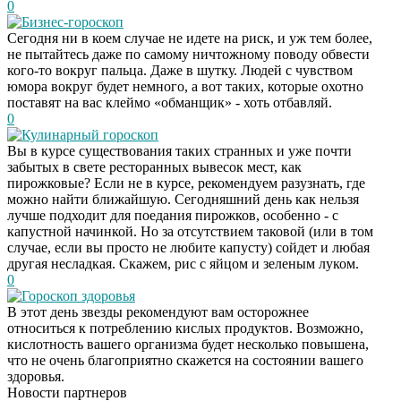
0
Бизнес-гороскоп
Сегодня ни в коем случае не идете на риск, и уж тем более,
не пытайтесь даже по самому ничтожному поводу обвести
кого-то вокруг пальца. Даже в шутку. Людей с чувством
юмора вокруг будет немного, а вот таких, которые охотно
поставят на вас клеймо «обманщик» - хоть отбавляй.
0
Кулинарный гороскоп
Вы в курсе существования таких странных и уже почти
забытых в свете ресторанных вывесок мест, как
пирожковые? Если не в курсе, рекомендуем разузнать, где
можно найти ближайшую. Сегодняшний день как нельзя
лучше подходит для поедания пирожков, особенно - с
капустной начинкой. Но за отсутствием таковой (или в том
случае, если вы просто не любите капусту) сойдет и любая
другая несладкая. Скажем, рис с яйцом и зеленым луком.
0
Гороскоп здоровья
В этот день звезды рекомендуют вам осторожнее
Этот танец невесты
i
относиться к потреблению кислых продуктов. Возможно,
оставит вас без слов!
кислотность вашего организма будет несколько повышена,
Пересмотрела 10 раз
что не очень благоприятно скажется на состоянии вашего
здоровья.
Новости партнеров