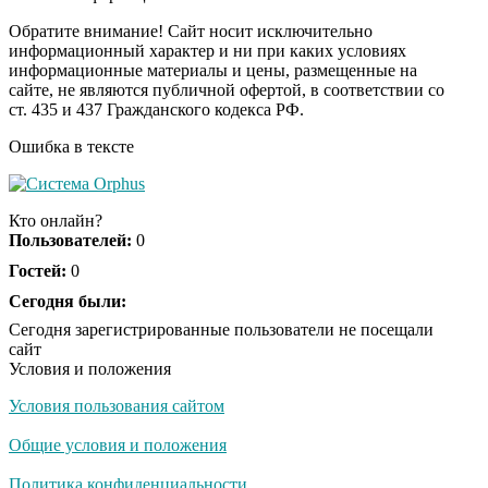
смеяться вы будете
долго
Обратите внимание! Сайт носит исключительно
информационный характер и ни при каких условиях
информационные материалы и цены, размещенные на
Королева вагона
i
сайте, не являются публичной офертой, в соответствии со
отожгла! Видео не
ст. 435 и 437 Гражданского кодекса РФ.
оставит равнодушным
Ошибка в тексте
США — Южной
i
Корее: «Верни мне
Кто онлайн?
всё, что я подарил —
Пользователей:
0
Patriot и THAAD»
Гостей:
0
Сегодня были:
Сегодня зарегистрированные пользователи не посещали
сайт
Условия и положения
Условия пользования сайтом
Общие условия и положения
Политика конфиденциальности