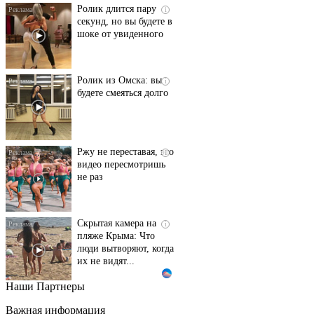
Ролик длится пару
i
секунд, но вы будете в
шоке от увиденного
Ролик из Омска: вы
i
будете смеяться долго
Ржу не переставая, это
i
видео пересмотришь
не раз
Скрытая камера на
i
пляже Крыма: Что
люди вытворяют, когда
их не видят...
Наши Партнеры
Ролик длится
i
несколько секунд, а
Важная информация