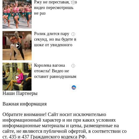
Ржу не переставая, это
i
видео пересмотришь
не раз
Ролик длится пару
i
секунд, но вы будете в
шоке от увиденного
Королева вагона
i
отожгла! Видео не
оставит равнодушным
Наши Партнеры
Этот танец невесты
i
оставит вас без слов!
Важная информация
Пересмотрела 10 раз
Обратите внимание! Сайт носит исключительно
информационный характер и ни при каких условиях
информационные материалы и цены, размещенные на
Ролик из Омска: вы
i
сайте, не являются публичной офертой, в соответствии со
будете смеяться долго
ст. 435 и 437 Гражданского кодекса РФ.