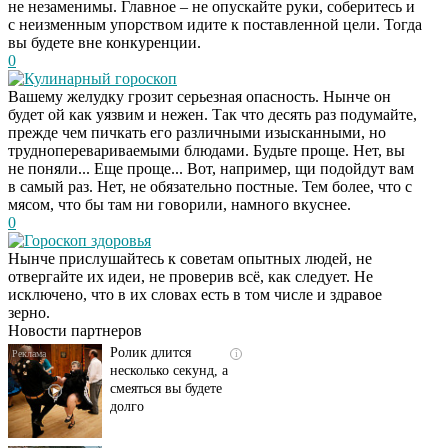
не незаменимы. Главное – не опускайте руки, соберитесь и
с неизменным упорством идите к поставленной цели. Тогда
вы будете вне конкуренции.
0
Кулинарный гороскоп
Вашему желудку грозит серьезная опасность. Нынче он
будет ой как уязвим и нежен. Так что десять раз подумайте,
прежде чем пичкать его различными изысканными, но
трудноперевариваемыми блюдами. Будьте проще. Нет, вы
не поняли... Еще проще... Вот, например, щи подойдут вам
в самый раз. Нет, не обязательно постные. Тем более, что с
мясом, что бы там ни говорили, намного вкуснее.
0
Гороскоп здоровья
Скрытая камера на
i
Нынче прислушайтесь к советам опытных людей, не
пляже Крыма: Что
отвергайте их идеи, не проверив всё, как следует. Не
люди вытворяют, когда
исключено, что в их словах есть в том числе и здравое
их не видят...
зерно.
Новости партнеров
Ролик длится
i
несколько секунд, а
смеяться вы будете
долго