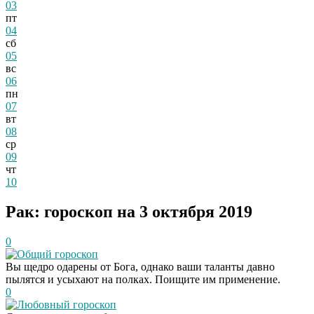
03
пт
04
сб
05
вс
06
пн
07
вт
08
ср
09
чт
10
Рак: гороскоп на 3 октября 2019
0
Общий гороскоп
Вы щедро одарены от Бога, однако ваши таланты давно
пылятся и усыхают на полках. Поищите им применение.
0
Любовный гороскоп