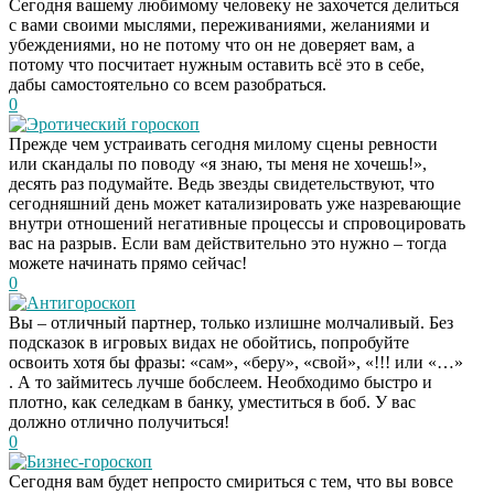
Сегодня вашему любимому человеку не захочется делиться
с вами своими мыслями, переживаниями, желаниями и
убеждениями, но не потому что он не доверяет вам, а
потому что посчитает нужным оставить всё это в себе,
дабы самостоятельно со всем разобраться.
0
Эротический гороскоп
Прежде чем устраивать сегодня милому сцены ревности
или скандалы по поводу «я знаю, ты меня не хочешь!»,
десять раз подумайте. Ведь звезды свидетельствуют, что
сегодняшний день может катализировать уже назревающие
внутри отношений негативные процессы и спровоцировать
вас на разрыв. Если вам действительно это нужно – тогда
можете начинать прямо сейчас!
0
Антигороскоп
Вы – отличный партнер, только излишне молчаливый. Без
подсказок в игровых видах не обойтись, попробуйте
освоить хотя бы фразы: «сам», «беру», «свой», «!!! или «…»
. А то займитесь лучше бобслеем. Необходимо быстро и
плотно, как селедкам в банку, уместиться в боб. У вас
должно отлично получиться!
0
Бизнес-гороскоп
Сегодня вам будет непросто смириться с тем, что вы вовсе