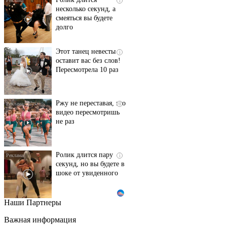
i
несколько секунд, а
смеяться вы будете
долго
Этот танец невесты
i
оставит вас без слов!
Пересмотрела 10 раз
Ржу не переставая, это
i
видео пересмотришь
не раз
Ролик длится пару
i
секунд, но вы будете в
шоке от увиденного
Наши Партнеры
Смолов призвал
i
российских
Важная информация
футболистов покинуть