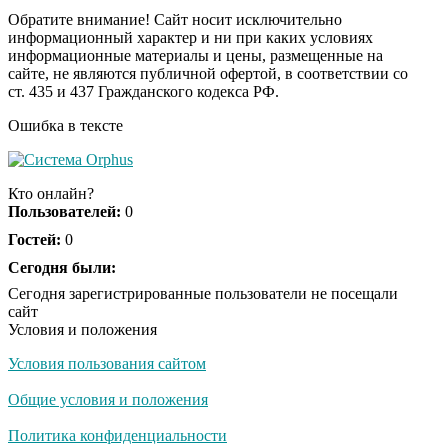
страну
Обратите внимание! Сайт носит исключительно
информационный характер и ни при каких условиях
информационные материалы и цены, размещенные на
Ролик из Омска: вы
i
сайте, не являются публичной офертой, в соответствии со
будете смеяться долго
ст. 435 и 437 Гражданского кодекса РФ.
Ошибка в тексте
Королева вагона
i
отожгла! Видео не
Кто онлайн?
оставит равнодушным
Пользователей:
0
Гостей:
0
Сегодня были:
Сегодня зарегистрированные пользователи не посещали
сайт
Условия и положения
Условия пользования сайтом
Общие условия и положения
Политика конфиденциальности