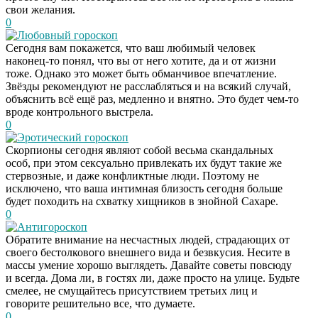
свои желания.
0
Любовный гороскоп
Сегодня вам покажется, что ваш любимый человек
наконец-то понял, что вы от него хотите, да и от жизни
тоже. Однако это может быть обманчивое впечатление.
Звёзды рекомендуют не расслабляться и на всякий случай,
объяснить всё ещё раз, медленно и внятно. Это будет чем-то
вроде контрольного выстрела.
0
Эротический гороскоп
Скорпионы сегодня являют собой весьма скандальных
особ, при этом сексуально привлекать их будут такие же
стервозные, и даже конфликтные люди. Поэтому не
исключено, что ваша интимная близость сегодня больше
будет походить на схватку хищников в знойной Сахаре.
0
Антигороскоп
Обратите внимание на несчастных людей, страдающих от
своего бестолкового внешнего вида и безвкусия. Несите в
массы умение хорошо выглядеть. Давайте советы повсюду
и всегда. Дома ли, в гостях ли, даже просто на улице. Будьте
смелее, не смущайтесь присутствием третьих лиц и
говорите решительно все, что думаете.
0