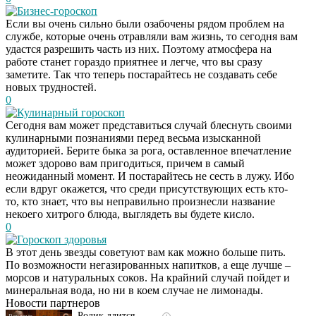
Бизнес-гороскоп
Если вы очень сильно были озабочены рядом проблем на
службе, которые очень отравляли вам жизнь, то сегодня вам
удастся разрешить часть из них. Поэтому атмосфера на
работе станет гораздо приятнее и легче, что вы сразу
заметите. Так что теперь постарайтесь не создавать себе
новых трудностей.
0
Кулинарный гороскоп
Сегодня вам может представиться случай блеснуть своими
кулинарными познаниями перед весьма изысканной
аудиторией. Берите быка за рога, оставленное впечатление
может здорово вам пригодиться, причем в самый
неожиданный момент. И постарайтесь не сесть в лужу. Ибо
если вдруг окажется, что среди присутствующих есть кто-
то, кто знает, что вы неправильно произнесли название
некоего хитрого блюда, выглядеть вы будете кисло.
0
Гороскоп здоровья
Скрытая камера на
i
В этот день звезды советуют вам как можно больше пить.
пляже Крыма: Что
По возможности негазированных напитков, а еще лучше –
люди вытворяют, когда
морсов и натуральных соков. На крайний случай пойдет и
их не видят...
минеральная вода, но ни в коем случае не лимонады.
Новости партнеров
Ролик длится