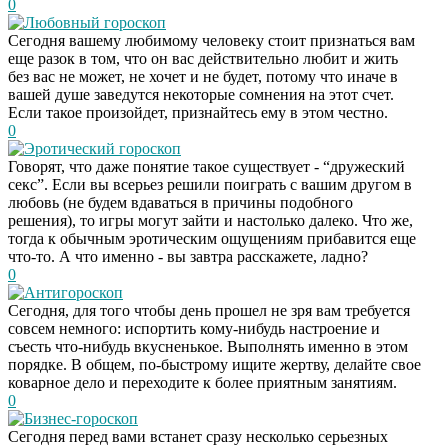
0
Любовный гороскоп
Сегодня вашему любимому человеку стоит признаться вам
еще разок в том, что он вас действительно любит и жить
без вас не может, не хочет и не будет, потому что иначе в
вашей душе заведутся некоторые сомнения на этот счет.
Если такое произойдет, признайтесь ему в этом честно.
0
Эротический гороскоп
Говорят, что даже понятие такое существует - “дружеский
секс”. Если вы всерьез решили поиграть с вашим другом в
любовь (не будем вдаваться в причины подобного
решения), то игры могут зайти и настолько далеко. Что же,
тогда к обычным эротическим ощущениям прибавится еще
что-то. А что именно - вы завтра расскажете, ладно?
0
Антигороскоп
Сегодня, для того чтобы день прошел не зря вам требуется
совсем немного: испортить кому-нибудь настроение и
съесть что-нибудь вкусненькое. Выполнять именно в этом
порядке. В общем, по-быстрому ищите жертву, делайте свое
коварное дело и переходите к более приятным занятиям.
0
Бизнес-гороскоп
Сегодня перед вами встанет сразу несколько серьезных