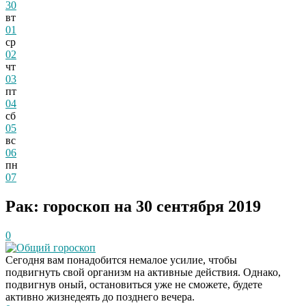
30
вт
01
ср
02
чт
03
пт
04
сб
05
вс
06
пн
07
Рак: гороскоп на 30 сентября 2019
0
Общий гороскоп
Сегодня вам понадобится немалое усилие, чтобы
подвигнуть свой организм на активные действия. Однако,
подвигнув оный, остановиться уже не сможете, будете
активно жизнедеять до позднего вечера.