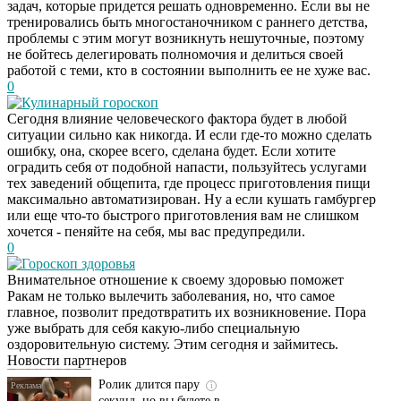
задач, которые придется решать одновременно. Если вы не
тренировались быть многостаночником с раннего детства,
проблемы с этим могут возникнуть нешуточные, поэтому
не бойтесь делегировать полномочия и делиться своей
работой с теми, кто в состоянии выполнить ее не хуже вас.
0
Кулинарный гороскоп
Сегодня влияние человеческого фактора будет в любой
ситуации сильно как никогда. И если где-то можно сделать
ошибку, она, скорее всего, сделана будет. Если хотите
оградить себя от подобной напасти, пользуйтесь услугами
тех заведений общепита, где процесс приготовления пищи
максимально автоматизирован. Ну а если кушать гамбургер
или еще что-то быстрого приготовления вам не слишком
хочется - пеняйте на себя, мы вас предупредили.
0
Гороскоп здоровья
Внимательное отношение к своему здоровью поможет
Этот танец невесты
i
Ракам не только вылечить заболевания, но, что самое
оставит вас без слов!
главное, позволит предотвратить их возникновение. Пора
Пересмотрела 10 раз
уже выбрать для себя какую-либо специальную
оздоровительную систему. Этим сегодня и займитесь.
Новости партнеров
Ролик длится пару
i
секунд, но вы будете в