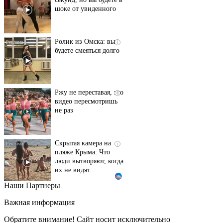
шоке от увиденного
Ролик из Омска: вы
i
будете смеяться долго
Ржу не переставая, это
i
видео пересмотришь
не раз
Скрытая камера на
i
пляже Крыма: Что
люди вытворяют, когда
их не видят...
Наши Партнеры
Ролик длится
i
несколько секунд, а
Важная информация
смеяться вы будете
долго
Обратите внимание! Сайт носит исключительно