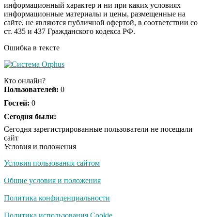
информационный характер и ни при каких условиях
информационные материалы и цены, размещенные на
Королева вагона
i
сайте, не являются публичной офертой, в соответствии со
отожгла! Видео не
ст. 435 и 437 Гражданского кодекса РФ.
оставит равнодушным
Ошибка в тексте
Экс-бойфренд дочери
i
Борисовой душил ее
Кто онлайн?
из-за макарон
Пользователей:
0
Гостей:
0
Сегодня были:
Сегодня зарегистрированные пользователи не посещали
сайт
Условия и положения
Условия пользования сайтом
Общие условия и положения
Политика конфиденциальности
Политика использования Cookie