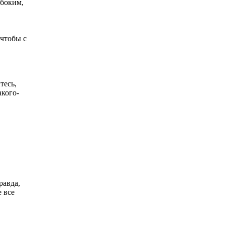
убоким,
 чтобы с
тесь,
акого-
.
равда,
 все