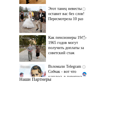
Пересмотрела 10 раз
Как пенсионеры 1945-
i
1965 годов могут
получить доплаты за
советский стаж
Взломали Telegram
i
Собчак - вот что
нашлось в переписках
Наши Партнеры
Ржу не переставая, это
i
видео пересмотришь
не раз
"Потеряли стыд в
i
погоне за "Диором":
Поплавская вмазала
семейке Плющенко