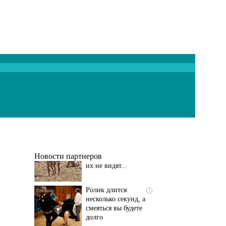
Скрытая камера на
i
пляже Крыма: Что
люди вытворяют, когда
их не видят...
Новости партнеров
Ролик длится
i
несколько секунд, а
смеяться вы будете
долго
Этот танец невесты
i
оставит вас без слов!