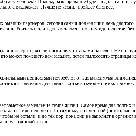
любимом человеке. Правда, разочарование будет недолгим и негл
льно, а раздражает. Лучше не чесать, пройдет быстрее.
их бывших партнеров, сегодня самый подходящий день для того,
те и не боитесь в один день остаться в полном одиночестве, без
да и проверить, все ли носки лежат пятками на север. Не волнуй
 кто может помешать вам засадить детей пылесосить страницы к
териальными ценностями потребуют от вас максимума внимания
соотносятся ли ваши действия с соответствующей буквой закона.
ает заметное замедление темпа жизни. Самое время для долгих и
сть манты или пельмени. Потихоньку, со сметаной (некоторые, п
обы не остыли, и до тех пор, пока они не заполнят в организме
а не магазинный эрзац.