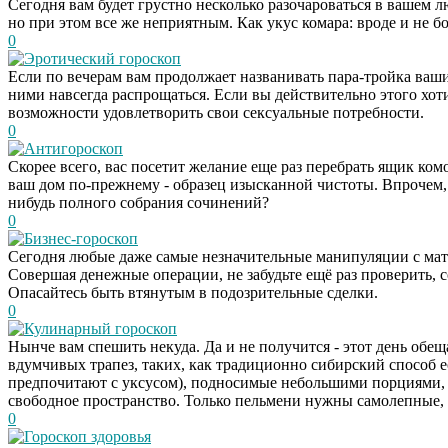
Сегодня вам будет грустно несколько разочароваться в вашем 
но при этом все же неприятным. Как укус комара: вроде и не бо
0
Эротический гороскоп
Если по вечерам вам продолжает названивать пара-тройка ваш
ними навсегда распрощаться. Если вы действительно этого хоти
возможности удовлетворить свои сексуальные потребности.
0
Антигороскоп
Скорее всего, вас посетит желание еще раз перебрать ящик комо
ваш дом по-прежнему - образец изысканной чистоты. Впрочем,
нибудь полного собрания сочинений?
0
Бизнес-гороскоп
Сегодня любые даже самые незначительные манипуляции с ма
Совершая денежные операции, не забудьте ещё раз проверить, 
Опасайтесь быть втянутым в подозрительные сделки.
0
Кулинарный гороскоп
Нынче вам спешить некуда. Да и не получится - этот день обещ
вдумчивых трапез, таких, как традиционно сибирский способ е
предпочитают с уксусом), подносимые небольшими порциями, чт
свободное пространство. Только пельмени нужны самолепные, 
0
Гороскоп здоровья