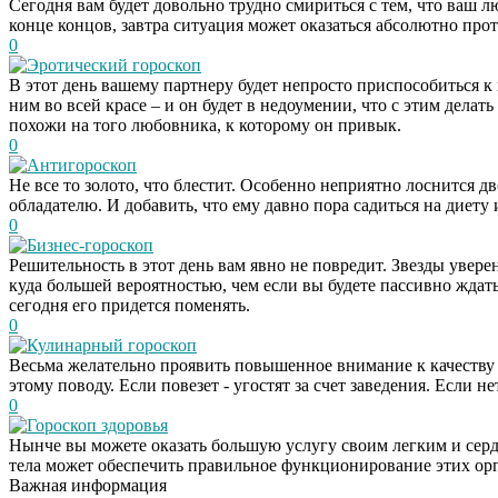
Сегодня вам будет довольно трудно смириться с тем, что ваш л
конце концов, завтра ситуация может оказаться абсолютно прот
0
Эротический гороскоп
В этот день вашему партнеру будет непросто приспособиться к
ним во всей красе – и он будет в недоумении, что с этим делат
похожи на того любовника, к которому он привык.
0
Антигороскоп
Не все то золото, что блестит. Особенно неприятно лоснится д
обладателю. И добавить, что ему давно пора садиться на диету 
0
Бизнес-гороскоп
Решительность в этот день вам явно не повредит. Звезды уверен
куда большей вероятностью, чем если вы будете пассивно ждать
сегодня его придется поменять.
0
Кулинарный гороскоп
Весьма желательно проявить повышенное внимание к качеству т
этому поводу. Если повезет - угостят за счет заведения. Если 
0
Гороскоп здоровья
Нынче вы можете оказать большую услугу своим легким и сердц
тела может обеспечить правильное функционирование этих ор
Важная информация