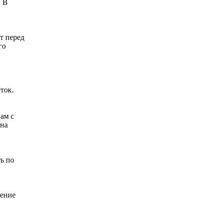
. В
т перед
го
ток.
вам с
 на
ь по
жение