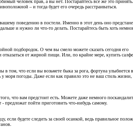
юбимый человек прав, а вы нет. Постарайтесь все же это принять
ивоположной – и тогда будет его очередь расстраиваться.
 вашему поведению в постели. Именно в этот день оно предстане
ь дальше и нужно ли что-то делать. Постарайтесь быть хоть немно
войной подбородок. О чем вы смело можете сказать сегодня его
и отказаться от жирной пищи. Или, по крайне мере, купить салфе
ы в том, что если вы возьмете быка за рога, фортуна улыбнется 
 у моря погоды. Даже если как правило это не ваш стиль жизни,
ого, что вам предстоит есть. Можете даже немного поскандалит
нет - предложат пойти приготовить что-нибудь самому.
у, если будете следить за своей осанкой, ведь правильное поло
ганов.