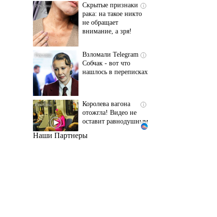
не обращает
внимание, а зря!
Взломали Telegram
i
Собчак - вот что
нашлось в переписках
Королева вагона
i
отожгла! Видео не
оставит равнодушным
Наши Партнеры
Этот танец невесты
i
оставит вас без слов!
Пересмотрела 10 раз
Ролик длится пару
i
секунд, но вы будете в
шоке от увиденного