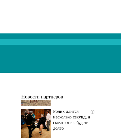
Скрытая камера на
i
пляже Крыма: Что
люди вытворяют, когда
их не видят...
Новости партнеров
Ролик длится
i
несколько секунд, а
смеяться вы будете
долго
Скрытые признаки
i
рака: на такое никто