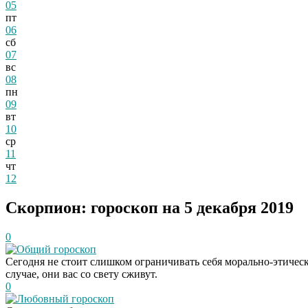
05
пт
06
сб
07
вс
08
пн
09
вт
10
ср
11
чт
12
Скорпион: гороскоп на 5 декабря 2019
0
Общий гороскоп
Сегодня не стоит слишком ограничивать себя морально-этичес
случае, они вас со свету сживут.
0
Любовный гороскоп