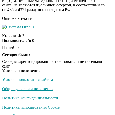
информационные материалы и цены, размещенные на
Ржу не переставая, это
i
сайте, не являются публичной офертой, в соответствии со
видео пересмотришь
ст. 435 и 437 Гражданского кодекса РФ.
не раз
Ошибка в тексте
Ролик из Омска: вы
i
будете смеяться долго
Кто онлайн?
Пользователей:
0
Гостей:
0
Сегодня были:
Сегодня зарегистрированные пользователи не посещали
сайт
Условия и положения
Условия пользования сайтом
Общие условия и положения
Политика конфиденциальности
Политика использования Cookie