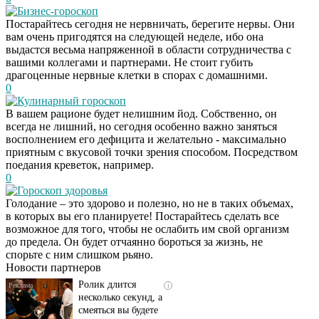
Бизнес-гороскоп
Постарайтесь сегодня не нервничать, берегите нервы. Они
вам очень пригодятся на следующей неделе, ибо она
выдастся весьма напряженной в области сотрудничества с
вашими коллегами и партнерами. Не стоит губить
драгоценные нервные клетки в спорах с домашними.
0
Кулинарный гороскоп
В вашем рационе будет нелишним йод. Собственно, он
всегда не лишний, но сегодня особенно важно заняться
восполнением его дефицита и желательно - максимально
приятным с вкусовой точки зрения способом. Посредством
поедания креветок, например.
0
Гороскоп здоровья
Голодание – это здорово и полезно, но не в таких объемах,
Скрытая камера на
i
в которых вы его планируете! Постарайтесь сделать все
пляже Крыма: Что
возможное для того, чтобы не ослабить им свой организм
люди вытворяют, когда
до предела. Он будет отчаянно бороться за жизнь, не
их не видят...
спорьте с ним слишком рьяно.
Новости партнеров
Ролик длится
i
несколько секунд, а
смеяться вы будете
долго