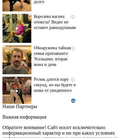
Королева вагона
i
отожгла! Видео не
оставит равнодушным
Обнаружена тайная
i
семья пропавшего
Усольцева: вторая
жена и дочь
Ролик длится пару
i
секунд, но вы будете в
шоке от увиденного
Наши Партнеры
Этот танец невесты
i
оставит вас без слов!
Важная информация
Пересмотрела 10 раз
Обратите внимание! Сайт носит исключительно
информационный характер и ни при каких условиях