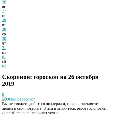
26
вс
27
пн
28
вт
29
ср
30
чт
31
пт
01
сб
02
Скорпион: гороскоп на 26 октября
2019
0
Общий гороскоп
Вы не сможете добиться поддержки, пока не заставите
людей в себя поверить. Этим и займитесь, работа хлопотная
- целый день на нее уйдет точно.