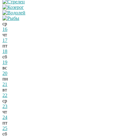
ср
16
чт
17
пт
18
сб
19
вс
20
пн
21
вт
22
ср
23
чт
24
пт
25
сб