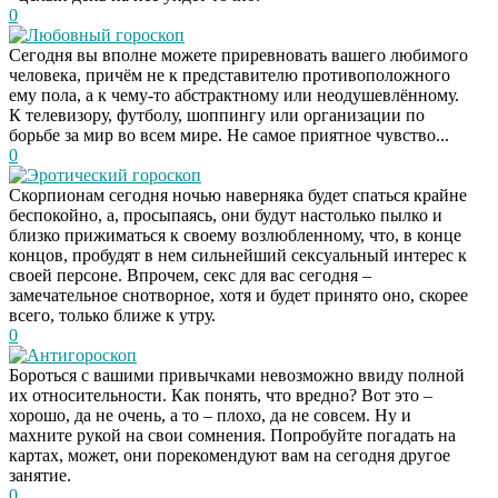
0
Любовный гороскоп
Сегодня вы вполне можете приревновать вашего любимого
человека, причём не к представителю противоположного
ему пола, а к чему-то абстрактному или неодушевлённому.
К телевизору, футболу, шоппингу или организации по
борьбе за мир во всем мире. Не самое приятное чувство...
0
Эротический гороскоп
Скорпионам сегодня ночью наверняка будет спаться крайне
беспокойно, а, просыпаясь, они будут настолько пылко и
близко прижиматься к своему возлюбленному, что, в конце
концов, пробудят в нем сильнейший сексуальный интерес к
своей персоне. Впрочем, секс для вас сегодня –
замечательное снотворное, хотя и будет принято оно, скорее
всего, только ближе к утру.
0
Антигороскоп
Бороться с вашими привычками невозможно ввиду полной
их относительности. Как понять, что вредно? Вот это –
хорошо, да не очень, а то – плохо, да не совсем. Ну и
махните рукой на свои сомнения. Попробуйте погадать на
картах, может, они порекомендуют вам на сегодня другое
занятие.
0