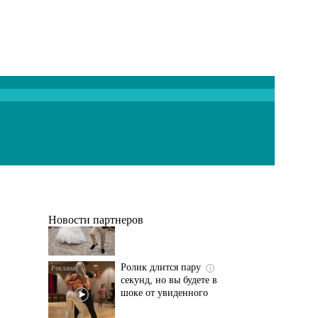
Этот танец невесты
i
оставит вас без слов!
Пересмотрела 10 раз
Новости партнеров
Ролик длится пару
i
секунд, но вы будете в
шоке от увиденного
Ролик из Омска: вы
i
будете смеяться долго