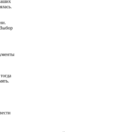
ваших
ялась.
ни.
 Выбор
кументы
 тогда
мять.
вести