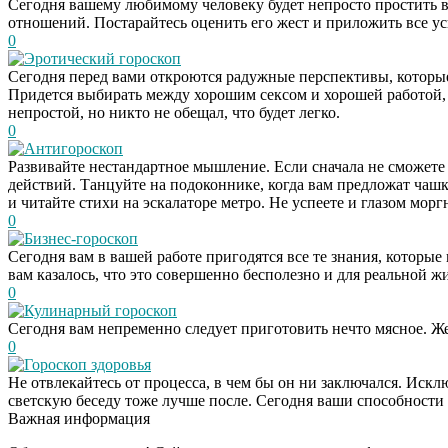
Сегодня вашему любимому человеку будет непросто простить ва
отношений. Постарайтесь оценить его жест и приложить все ус
0
Эротический гороскоп
Сегодня перед вами откроются радужные перспективы, которы
Придется выбирать между хорошим сексом и хорошей работо
непростой, но никто не обещал, что будет легко.
0
Антигороскоп
Развивайте нестандартное мышление. Если сначала не сможете
действий. Танцуйте на подоконнике, когда вам предложат чашк
и читайте стихи на эскалаторе метро. Не успеете и глазом моргн
0
Бизнес-гороскоп
Сегодня вам в вашей работе пригодятся все те знания, которые
вам казалось, что это совершенно бесполезно и для реальной ж
0
Кулинарный гороскоп
Сегодня вам непременно следует приготовить нечто мясное. Же
0
Гороскоп здоровья
Не отвлекайтесь от процесса, в чем бы он ни заключался. Искл
светскую беседу тоже лучше после. Сегодня ваши способности 
Важная информация