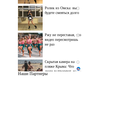
Ржу не переставая, это
i
видео пересмотришь
не раз
Скрытая камера на
i
пляже Крыма: Что
люди вытворяют, когда
их не видят...
Наши Партнеры
Ролик длится
i
несколько секунд, а
смеяться вы будете
долго
Королева вагона
i
отожгла! Видео не
оставит равнодушным