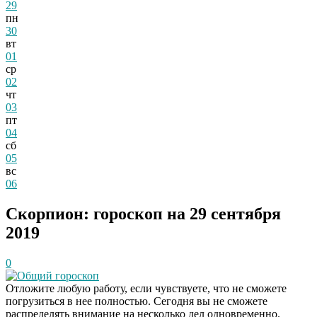
29
пн
30
вт
01
ср
02
чт
03
пт
04
сб
05
вс
06
Скорпион: гороскоп на 29 сентября
2019
0
Общий гороскоп
Отложите любую работу, если чувствуете, что не сможете
погрузиться в нее полностью. Сегодня вы не сможете
распределять внимание на несколько дел одновременно.