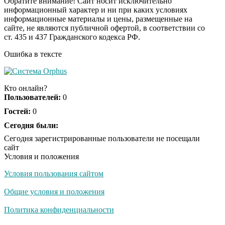
Обратите внимание! Сайт носит исключительно
информационный характер и ни при каких условиях
информационные материалы и цены, размещенные на
Ролик из Омска: вы
i
сайте, не являются публичной офертой, в соответствии со
будете смеяться долго
ст. 435 и 437 Гражданского кодекса РФ.
Ошибка в тексте
Обнаружена тайная
i
семья пропавшего
Кто онлайн?
Усольцева: вторая
Пользователей:
0
жена и дочь
Гостей:
0
Сегодня были:
Сегодня зарегистрированные пользователи не посещали
сайт
Условия и положения
Условия пользования сайтом
Общие условия и положения
Политика конфиденциальности