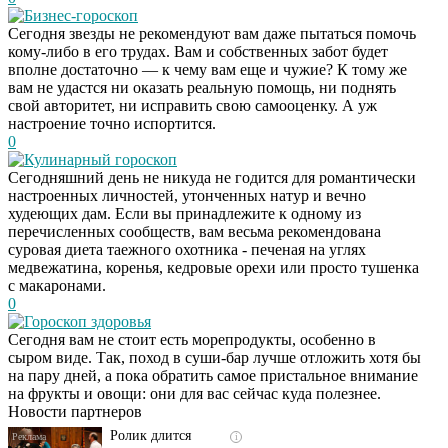
Бизнес-гороскоп
Сегодня звезды не рекомендуют вам даже пытаться помочь
кому-либо в его трудах. Вам и собственных забот будет
вполне достаточно — к чему вам еще и чужие? К тому же
вам не удастся ни оказать реальную помощь, ни поднять
свой авторитет, ни исправить свою самооценку. А уж
настроение точно испортится.
0
Кулинарный гороскоп
Сегодняшний день не никуда не годится для романтически
настроенных личностей, утонченных натур и вечно
худеющих дам. Если вы принадлежите к одному из
перечисленных сообществ, вам весьма рекомендована
суровая диета таежного охотника - печеная на углях
медвежатина, коренья, кедровые орехи или просто тушенка
с макаронами.
0
Гороскоп здоровья
Скрытая камера на
i
Сегодня вам не стоит есть морепродукты, особенно в
пляже Крыма: Что
сыром виде. Так, поход в суши-бар лучше отложить хотя бы
люди вытворяют, когда
на пару дней, а пока обратить самое пристальное внимание
их не видят...
на фрукты и овощи: они для вас сейчас куда полезнее.
Новости партнеров
Ролик длится
i
несколько секунд, а