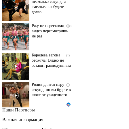
смеяться вы будете
долго
Ржу не переставая, это
i
видео пересмотришь
не раз
Королева вагона
i
отожгла! Видео не
оставит равнодушным
Ролик длится пару
i
секунд, но вы будете в
шоке от увиденного
Наши Партнеры
Этот танец невесты
i
оставит вас без слов!
Важная информация
Пересмотрела 10 раз