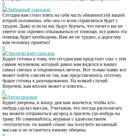
0
Любовный гороскоп
Сегодня вам стоит взять на себя часть обязанностей вашей
второй половинки, ибо она со всем справляться будет с
трудом. Даже если на вас будут бурчать, что ничего вы не
умеете или скромно отказываться от помощи, все равно эта
помощь будет необходима. Вам же не трудно, а дорогому
вам человеку приятно!
0
Эротический гороскоп
Будьте готовы к тому, что сегодня вам предстоит секс с тем
самым человеком, который давно вам виделся в ваших
самых смелых и откровенных мечтах. Вот только наяву все
может пойти совсем не так, как представлялось, поэтому
будьте готовы к разочарованию. На всякий случай.
Впрочем, вам вполне может и повезти...
0
Антигороскоп
Будьте уверены, к концу дня вам захочется, чтобы кто-
нибудь сделал массаж. Учитывая, что погода располагает,
вы можете отправиться загород и прилечь где-нибудь на
траву. Не сомневайтесь, муравьи с удовольствием
«потопчутся» по вашей спине: вы получите желанный
массаж и не останетесь никому обязаны.
0