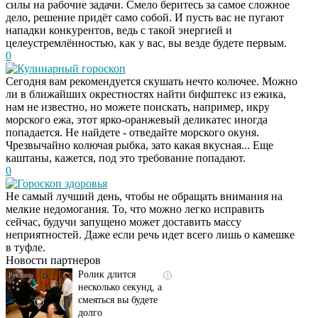
силы на рабочие задачи. Смело беритесь за самое сложное
дело, решение придёт само собой. И пусть вас не пугают
нападки конкурентов, ведь с такой энергией и
целеустремлённостью, как у вас, вы везде будете первым.
0
Кулинарный гороскоп
Сегодня вам рекомендуется скушать нечто колючее. Можно
ли в ближайших окрестностях найти бифштекс из ежика,
нам не известно, но можете поискать, например, икру
морского ежа, этот ярко-оранжевый деликатес иногда
попадается. Не найдете - отведайте морского окуня.
Чрезвычайно колючая рыбка, зато какая вкусная... Еще
каштаны, кажется, под это требование попадают.
0
Гороскоп здоровья
Не самый лучший день, чтобы не обращать внимания на
Скрытая камера на
i
мелкие недомогания. То, что можно легко исправить
пляже Крыма: Что
сейчас, будучи запущено может доставить массу
люди вытворяют, когда
неприятностей. Даже если речь идет всего лишь о камешке
их не видят...
в туфле.
Новости партнеров
Ролик длится
i
несколько секунд, а
смеяться вы будете
долго