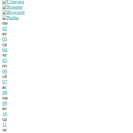
пн
02
вт
03
ср
04
чт
05
пт
06
сб
07
вс
08
пн
09
вт
10
ср
11
чт