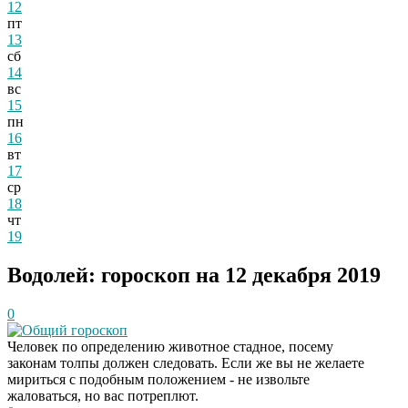
12
пт
13
сб
14
вс
15
пн
16
вт
17
ср
18
чт
19
Водолей: гороскоп на 12 декабря 2019
0
Общий гороскоп
Человек по определению животное стадное, посему
законам толпы должен следовать. Если же вы не желаете
мириться с подобным положением - не извольте
жаловаться, но вас потреплют.