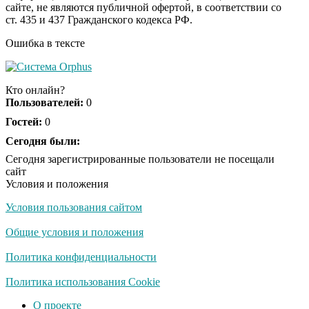
сайте, не являются публичной офертой, в соответствии со
видео пересмотришь
ст. 435 и 437 Гражданского кодекса РФ.
не раз
Ошибка в тексте
Ролик длится пару
i
секунд, но вы будете в
Кто онлайн?
шоке от увиденного
Пользователей:
0
Гостей:
0
Ролик из Омска: вы
Сегодня были:
i
будете смеяться долго
Сегодня зарегистрированные пользователи не посещали
сайт
Условия и положения
Условия пользования сайтом
Королева вагона
i
отожгла! Видео не
Общие условия и положения
оставит равнодушным
Политика конфиденциальности
Политика использования Cookie
О проекте