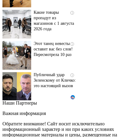
Какие товары
i
пропадут из
магазинов с 1 августа
2026 года
Этот танец невесты
i
оставит вас без слов!
Пересмотрела 10 раз
Публичный удар
i
Зеленскому от Кличко:
это настоящий вызов
Наши Партнеры
Скрытые признаки
i
рака: на такое никто
Важная информация
не обращает
внимание, а зря!
Обратите внимание! Сайт носит исключительно
информационный характер и ни при каких условиях
информационные материалы и цены, размещенные на
Ржу не переставая, это
i